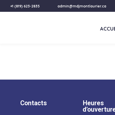
+1 (819) 623-2835
admin@mdjmontlaurier.ca
ACCUE
Contacts
Heures
d’ouvertur