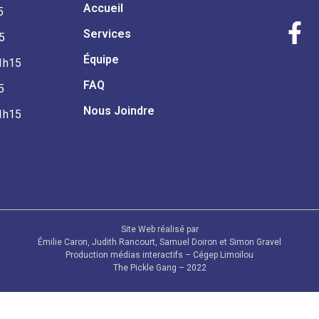
Accueil
5
Services
5
Équipe
21h15
FAQ
5
Nous Joindre
21h15
Site Web réalisé par
Émilie Caron, Judith Rancourt, Samuel Doiron et Simon Gravel
Production médias interactifs – Cégep Limoilou
The Pickle Gang – 2022